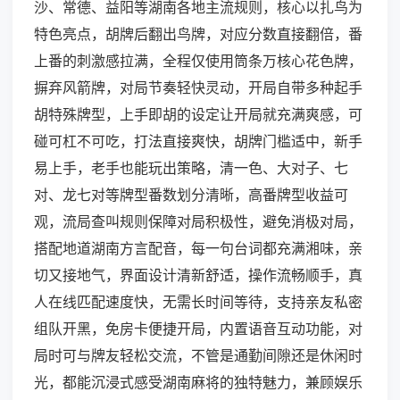
沙、常德、益阳等湖南各地主流规则，核心以扎鸟为
特色亮点，胡牌后翻出鸟牌，对应分数直接翻倍，番
上番的刺激感拉满，全程仅使用筒条万核心花色牌，
摒弃风箭牌，对局节奏轻快灵动，开局自带多种起手
胡特殊牌型，上手即胡的设定让开局就充满爽感，可
碰可杠不可吃，打法直接爽快，胡牌门槛适中，新手
易上手，老手也能玩出策略，清一色、大对子、七
对、龙七对等牌型番数划分清晰，高番牌型收益可
观，流局查叫规则保障对局积极性，避免消极对局，
搭配地道湖南方言配音，每一句台词都充满湘味，亲
切又接地气，界面设计清新舒适，操作流畅顺手，真
人在线匹配速度快，无需长时间等待，支持亲友私密
组队开黑，免房卡便捷开局，内置语音互动功能，对
局时可与牌友轻松交流，不管是通勤间隙还是休闲时
光，都能沉浸式感受湖南麻将的独特魅力，兼顾娱乐