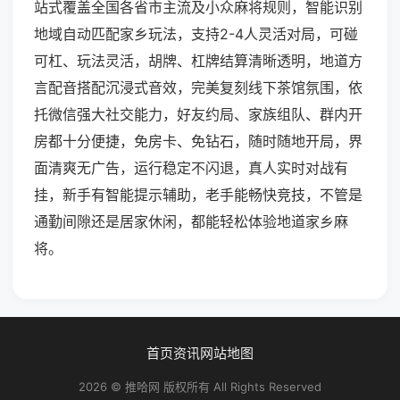
站式覆盖全国各省市主流及小众麻将规则，智能识别
地域自动匹配家乡玩法，支持2-4人灵活对局，可碰
可杠、玩法灵活，胡牌、杠牌结算清晰透明，地道方
言配音搭配沉浸式音效，完美复刻线下茶馆氛围，依
托微信强大社交能力，好友约局、家族组队、群内开
房都十分便捷，免房卡、免钻石，随时随地开局，界
面清爽无广告，运行稳定不闪退，真人实时对战有
挂，新手有智能提示辅助，老手能畅快竞技，不管是
通勤间隙还是居家休闲，都能轻松体验地道家乡麻
将。
首页
资讯
网站地图
2026 © 推哈网 版权所有 All Rights Reserved