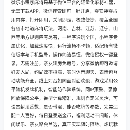
微乐小程序麻将是基于微信平台的轻量化麻将神器，
无需下载APP，微信搜索即可一键开启，零安装零占
用内存，打开即用，关闭即走，极致便捷，覆盖全国
各省市地道麻将玩法，河南、吉林、江苏、辽宁、山
西等地方规则应有尽有，一程序通玩全国，小程序专
属优化，加载速度快，运行流畅不卡顿，适配所有微
信版本与手机型号，操作简洁易懂，微信授权一键登
录，无需注册，亲友建房免房号，分享微信即可邀请
好友入局，约局效率拉满，实时语音聊天、表情包互
动功能齐全，线上对战如同面对面欢聚，游戏采用公
平随机发牌机制，智能防作弊系统，同IP预警、录像
回放保障公平，番型计算精准，规则自定义灵活，可
设置封顶番数、是否带混、能否吃牌等参数，完美适
配个人喜好，每日登录送金币，福利活动不间断，休
闲娱乐、亲友聚会首选，真正实现随时随地、想玩就