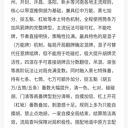
州、开封、许昌、洛阳、新乡等河南各地主流规则，
核心以带混推倒胡为基础，兼具红中万能、黑七加
分、捉五魁、杠呲等本土特色机制，全程使用筒条万
加风箭牌的完整牌型，主流玩法可碰可杠、不能吃
牌，节奏直接明快，策略性拉满。最具特色的是混子
（万能牌）机制，每局开局翻牌确定混牌，混子可替
代任意牌组牌，但不能用于吃碰杠，极大提升胡牌灵
活性，四混在手可直接胡牌且分数翻倍，吊混、滚张
等高阶玩法让对局充满变数。同时融入黑七特殊番，
持有七条、七筒、七万可额外加分，捉五魁（胡五
万/五筒/五条）番数大幅提升，清一色、七对、碰碰
胡、门清等高番牌型划分清晰，自摸加倍、杠上开花
（杠呲）番数叠加，刺激感十足。规则上多为只能自
摸胡、禁止点炮胡，一家自摸全局结束，结算简洁高
效，流局查叫保障对局积极性。搭配地道中原方言配