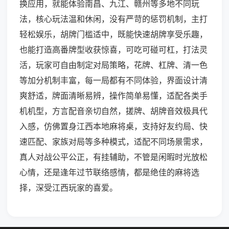
换应用，就能体验南昌、九江、赣州等多地不同玩
法，核心玩法温和休闲，没有严苛的惩罚机制，主打
轻松娱乐，胡牌门槛适中，既能快速胡牌享受乐趣，
也能打造高番牌型收获惊喜，可吃可碰可杠，打法灵
活，玩家可自由制定对局策略，花牌、杠牌、清一色
等加分机制丰富，每一局都有不同体验，界面设计清
爽舒适，牌面清晰易辨，操作简单易懂，适配各类手
机机型，方言配音亲切自然，搓牌、胡牌音效极具代
入感，仿佛置身江西本地麻将桌，支持好友约局、快
速匹配、家族对局等多种模式，适配不同场景需求，
真人对战公平公正，有挂辅助，不管是闲暇时光放松
心情，还是逢年过节联络感情，都是绝佳的麻将选
择，深受江西玩家的喜爱。