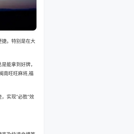
便捷。特别是在大
总是能拿到好牌，
闽南旺旺麻将,福
，实现“必胜”效
。