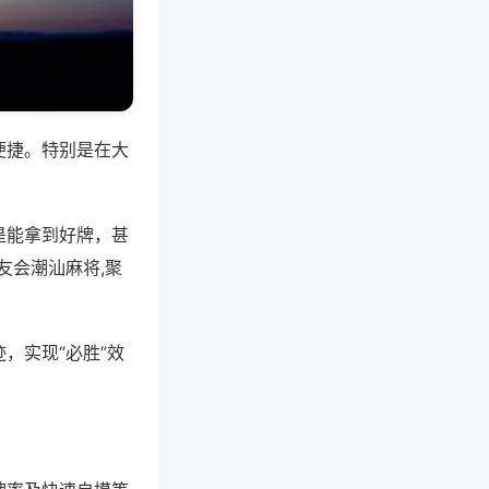
便捷。特别是在大
是能拿到好牌，甚
友会潮汕麻将,聚
，实现“必胜”效
。