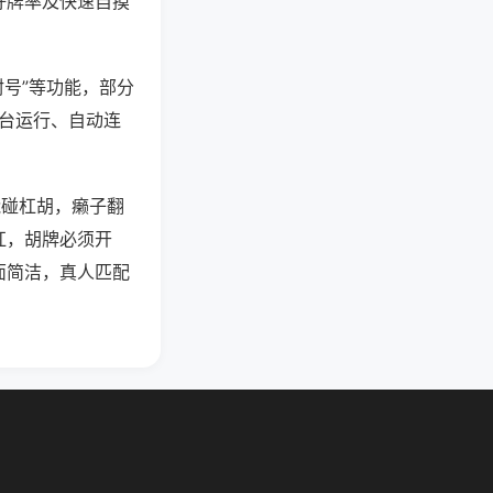
好牌率及快速自摸
封号”等功能，部分
后台运行、自动连
能碰杠胡，癞子翻
杠，胡牌必须开
面简洁，真人匹配