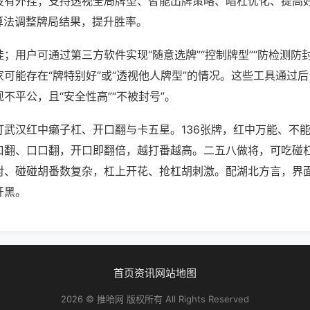
没有外挂；支持透视全局牌型、智能出牌策略、暗杠优化、提高
算法调整牌局结果，提升胜率。
；用户可通过第三方软件实现“随意选牌”“控制牌型”“防检测防
可能存在“牌特别好”或“透视他人牌型”的情况。这些工具通过
不平公，且“安全性高”“不被封号”。
打武汉红中癞子杠、开口翻与卡五星。136张牌，红中万能、不
口翻、口口翻，开口即翻倍，越打番越高。二五八做将，可吃碰
对、碰碰胡番数复杂，杠上开花、抢杠胡刺激。配湖北方言，界
开黑。
首页
资讯
网站地图
2026 © 推哈网 版权所有 All Rights Reserved