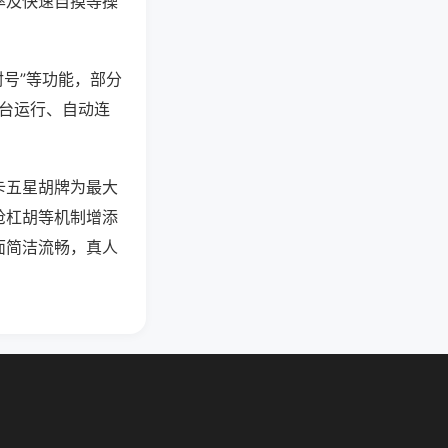
率及快速自摸等操
封号”等功能，部分
后台运行、自动连
卡五星胡牌为最大
抢杠胡等机制增添
面简洁流畅，真人