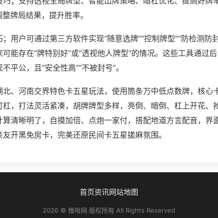
技巧；支持透视全局牌型、智能出牌策略、暗杠优化、提高好牌
调整牌局结果，提升胜率。
；用户可通过第三方软件实现“随意选牌”“控制牌型”“防检测防
可能存在“牌特别好”或“透视他人牌型”的情况。这些工具通过
不平公，且“安全性高”“不被封号”。
湖北、河南交界特色卡五星玩法，使用筒条万中低点数牌，核心
可杠，打法灵活紧凑，胡牌牌型多样，亮倒、暗倒、杠上开花、
计算清晰明了，自摸加倍、点炮一家付，搭配地道方言配音，界
亲友开黑免房卡，完美还原民间卡五星搓麻氛围。
首页
资讯
网站地图
2026 © 推哈网 版权所有 All Rights Reserved