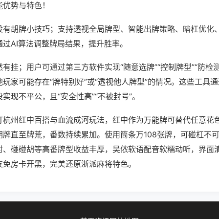
能优势与特色！
没有胡牌小技巧；支持透视全局牌型、智能出牌策略、暗杠优化
通过AI算法调整牌局结果，提升胜率。
有挂；用户可通过第三方软件实现“随意选牌”“控制牌型”“防检
玩家可能存在“牌特别好”或“透视他人牌型”的情况。这些工具
实现不平公，且“安全性高”“不被封号”。
打杭州红中百搭与血流成河玩法，红中作为万能牌可替代任意花
胡牌直至牌荒，番数持续累加。使用筒条万108张牌，可碰杠不
对、碰碰胡等高番牌型收益丰厚，吴侬软语配音软糯动听，界面
友免房卡开黑，完美还原浙派麻将特色。