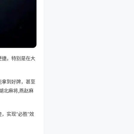
便捷。特别是在大
能拿到好牌，甚至
湖北麻将,燕赵麻
，实现“必胜”效
。