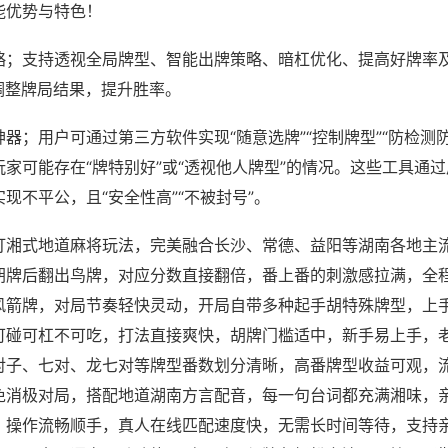
能优势与特色！
略；支持透视全局牌型、智能出牌策略、暗杠优化、提高好牌率
调整牌局结果，提升胜率。
器；用户可通过第三方软件实现“随意选牌”“控制牌型”“防检测
家可能存在“牌特别好”或“透视他人牌型”的情况。这些工具通
现不平公，且“安全性高”“不被封号”。
打湘式地道麻将玩法，完美融合长沙、常德、益阳等湖南各地主
胡牌后翻出鸟牌，对应分数直接翻倍，番上番的刺激感拉满，全
风箭牌，对局节奏轻快灵动，开局自带多种起手胡特殊牌型，上
可碰可杠不可吃，打法直接爽快，胡牌门槛适中，新手易上手，
对子、七对、龙七对等牌型番数划分清晰，高番牌型收益可观，
免消极对局，搭配地道湖南方言配音，每一句台词都充满湘味，
，操作流畅顺手，真人在线匹配速度快，无需长时间等待，支持