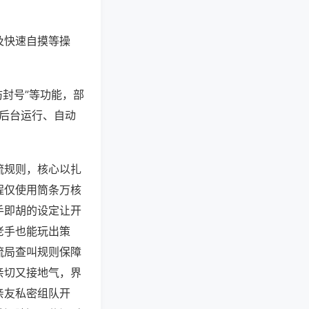
及快速自摸等操
防封号”等功能，部
过后台运行、自动
流规则，核心以扎
程仅使用筒条万核
手即胡的设定让开
老手也能玩出策
流局查叫规则保障
亲切又接地气，界
亲友私密组队开