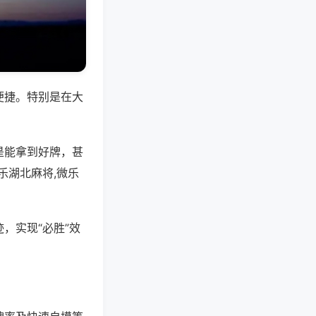
便捷。特别是在大
是能拿到好牌，甚
乐湖北麻将,微乐
，实现“必胜”效
。