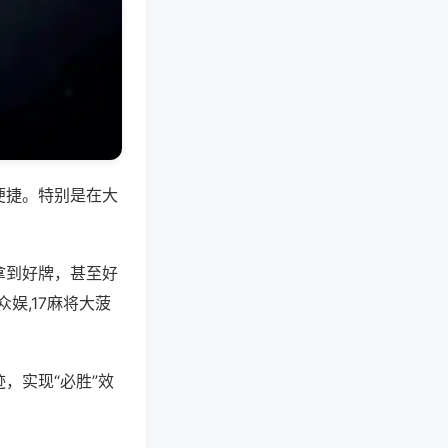
便捷。特别是在大
拿到好牌，甚至好
娱,17麻将大菠
，实现“必胜”效
。