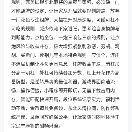
规则，完美展现东北麻将的豪爽与策略，必须缺一门
才能胡牌的设定，让玩家从开局就要规划牌路，放弃
一门花色专注组牌，大幅提升对局深度，可碰可杠不
可吃的规则，减少依赖下家进张，更考验自身摸牌与
判断能力，点炮全包、一炮三响包三家的规则，让点
炮风险与收益并存，极大增强紧张刺激感，穷胡、鸡
胡、买断门、死钢儿等本地特色规则一应俱全，连庄
不连局机制让胜负更具悬念，杠牌收益丰厚，暗杠加
分高于明杠，补杠可持续叠加分数，杠上开花作为高
番牌型，是逆转局势的最佳利器，游戏界面简洁流
畅，操作便捷，小程序即开即玩，无需下载占用内
存，智能匹配快速开局，段位系统记录实力，福利活
动不断，金币道具免费领，东北风情拉满，防作弊系
统严谨，录像回放确保公平，让玩家随时随地体验正
宗辽宁麻将的酣畅淋漓。