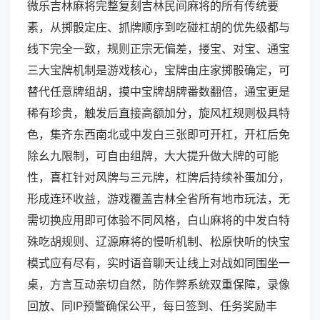
微乐吉林麻将完整复刻吉林民间麻将的所有传统要
素，从掷骰定庄、抓牌顺序到吃碰杠胡的优先级都与
线下完全一致，规则正宗无偏差，搂宝、对宝、通宝
三大宝牌机制是游戏核心，宝牌由庄家掷骰确定，可
替代任意牌组胡，摸中宝牌胡牌番数翻倍，通宝更是
稀有珍贵，触发后直接高额加分，旋风杠规则极具特
色，集齐东西南北或中发白三张即可开杠，开杠后免
除幺九限制，可自由组牌，大大提升做大牌的可能
性，喜杠针对风牌与三元牌，杠牌后持续补蛋加分，
形成连环收益，游戏覆盖吉林全省所有地市玩法，无
需切换应用即可体验不同风格，白山麻将的中发白特
殊吃胡规则、辽源麻将的慢听机制、松原快听的快宝
模式应有尽有，实时语音聊天让线上对战如同围坐一
桌，方言互动亲切自然，防作弊系统双重保障，录像
回放、同IP预警确保公平，每日签到、任务奖励丰