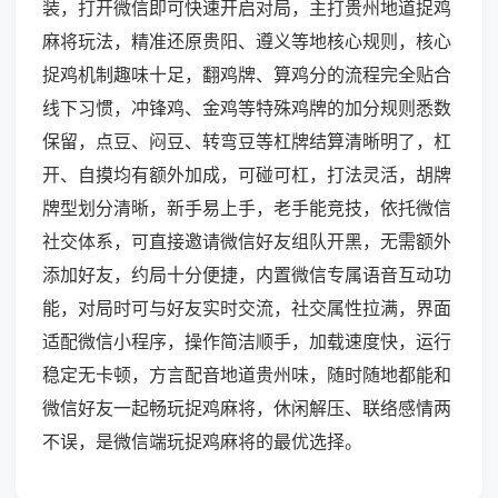
装，打开微信即可快速开启对局，主打贵州地道捉鸡
麻将玩法，精准还原贵阳、遵义等地核心规则，核心
捉鸡机制趣味十足，翻鸡牌、算鸡分的流程完全贴合
线下习惯，冲锋鸡、金鸡等特殊鸡牌的加分规则悉数
保留，点豆、闷豆、转弯豆等杠牌结算清晰明了，杠
开、自摸均有额外加成，可碰可杠，打法灵活，胡牌
牌型划分清晰，新手易上手，老手能竞技，依托微信
社交体系，可直接邀请微信好友组队开黑，无需额外
添加好友，约局十分便捷，内置微信专属语音互动功
能，对局时可与好友实时交流，社交属性拉满，界面
适配微信小程序，操作简洁顺手，加载速度快，运行
稳定无卡顿，方言配音地道贵州味，随时随地都能和
微信好友一起畅玩捉鸡麻将，休闲解压、联络感情两
不误，是微信端玩捉鸡麻将的最优选择。