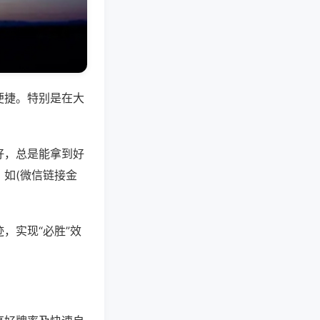
便捷。特别是在大
好，总是能拿到好
如(微信链接金
，实现“必胜”效
。