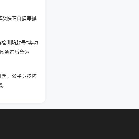
率及快速自摸等操
防检测防封号”等功
工具通过后台运
开黑，公平竞技防
趣。