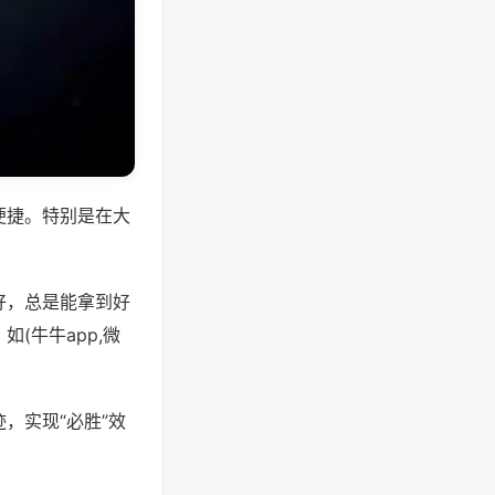
便捷。特别是在大
好，总是能拿到好
(牛牛app,微
，实现“必胜”效
。