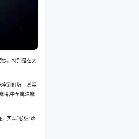
便捷。特别是在大
能拿到好牌，甚至
麻将,中至鹰潭麻
，实现“必胜”效
。