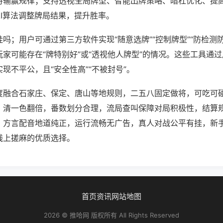
将输赢规律；支持透视全局牌型、智能出牌策略、暗杠优化、提
AI算法调整牌局结果，提升胜率。
吗；用户可通过第三方软件实现“随意选牌”“控制牌型”“防检测
家可能存在“牌特别好”或“透视他人牌型”的情况。这些工具通
现不平公，且“安全性高”“不被封号”。
度融合石家庄、保定、唐山等地规则，二五八固定做将，可吃可
、清一色翻倍，番数划分合理，流局查叫保障对局积极性，结算
，方言配音地道纯正，运行流畅无广告，真人对战公平有挂，新
线上搓麻的优质选择。
首页
资讯
网站地图
2026 © 推哈网 版权所有 All Rights Reserved