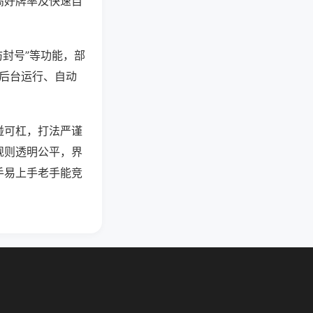
高好牌率及快速自
防封号”等功能，部
过后台运行、自动
碰可杠，打法严谨
规则透明公平，界
手易上手老手能竞