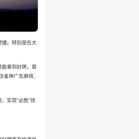
便捷。特别是在大
是能拿到好牌，甚
信雀神广东麻将,
，实现“必胜”效
。