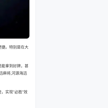
便捷。特别是在大
是能拿到好牌，甚
迅麻将,河源海迅
，实现“必胜”效
。