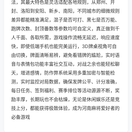
法，其最大特色是灵活适配各地规则，从郑州、开
封、洛阳到安阳、新乡、南阳，不同城市的细微规则
差异都能精准满足，混子是否可打、黑七是否万能、
跑牌次数、封顶番数等参数均可自定义，真正做到千
人千面、各取所需，游戏操作流畅无延迟，响应速度
快，即使低端手机也能完美运行，3D牌桌视角可自
由切换，牌面清晰易辨，避免看错牌的尴尬，实时语
音与表情包功能丰富社交互动，对战之余也能轻松聊
天，增进感情，防作弊系统采用多重加密与智能检
测，实时监控对局数据，确保发牌公平、计分准确，
每日任务、签到福利、赛季排位等活动源源不断，奖
励丰厚，长期玩也不会枯燥，无论是休闲娱乐还是竞
技上分，都能获得极致体验，成为河南麻将爱好者的
必备游戏