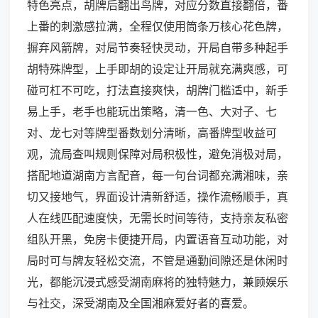
特色亮点，胡牌后翻出鸟牌，对应分数直接翻倍，番
上番的刺激感拉满，全程仅使用筒条万核心花色牌，
摒弃风箭牌，对局节奏轻快灵动，开局自带多种起手
胡特殊牌型，上手即胡的设定让开局就充满爽感，可
碰可杠不可吃，打法直接爽快，胡牌门槛适中，新手
易上手，老手也能玩出策略，清一色、大对子、七
对、龙七对等牌型番数划分清晰，高番牌型收益可
观，流局查叫规则保障对局积极性，避免消极对局，
搭配地道湖南方言配音，每一句台词都充满湘味，亲
切又接地气，界面设计清新舒适，操作流畅顺手，真
人在线匹配速度快，无需长时间等待，支持亲友私密
组队开黑，免房卡便捷开局，内置语音互动功能，对
局时可与牌友轻松交流，不管是通勤间隙还是休闲时
光，都能沉浸式感受湖南麻将的独特魅力，兼顾娱乐
与社交，深受湖南及全国湘麻爱好者的喜爱。