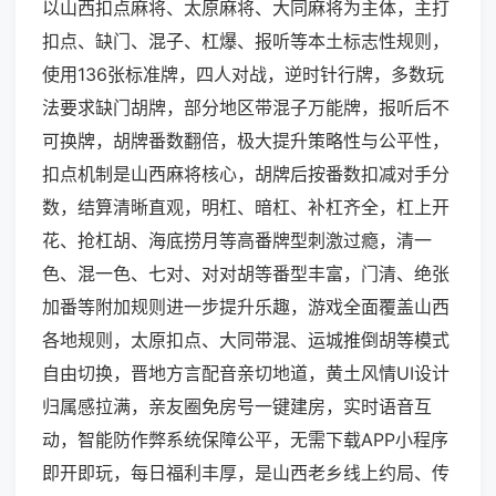
以山西扣点麻将、太原麻将、大同麻将为主体，主打
扣点、缺门、混子、杠爆、报听等本土标志性规则，
使用136张标准牌，四人对战，逆时针行牌，多数玩
法要求缺门胡牌，部分地区带混子万能牌，报听后不
可换牌，胡牌番数翻倍，极大提升策略性与公平性，
扣点机制是山西麻将核心，胡牌后按番数扣减对手分
数，结算清晰直观，明杠、暗杠、补杠齐全，杠上开
花、抢杠胡、海底捞月等高番牌型刺激过瘾，清一
色、混一色、七对、对对胡等番型丰富，门清、绝张
加番等附加规则进一步提升乐趣，游戏全面覆盖山西
各地规则，太原扣点、大同带混、运城推倒胡等模式
自由切换，晋地方言配音亲切地道，黄土风情UI设计
归属感拉满，亲友圈免房号一键建房，实时语音互
动，智能防作弊系统保障公平，无需下载APP小程序
即开即玩，每日福利丰厚，是山西老乡线上约局、传