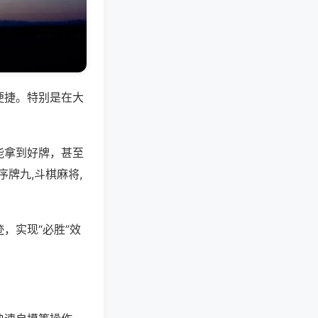
便捷。特别是在大
能拿到好牌，甚至
牌九,斗棋麻将,
，实现“必胜”效
。