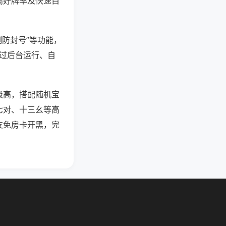
高好牌率及快速自
测防封号”等功能，
通过后台运行、自
极高，搭配随机宝
七对、十三幺等高
友免房卡开黑，完