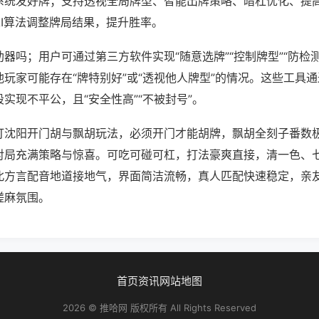
系统发好牌；支持透视全局牌型、智能出牌策略、暗杠优化、提
AI算法调整牌局结果，提升胜率。
器吗；用户可通过第三方软件实现“随意选牌”“控制牌型”“防检
玩家可能存在“牌特别好”或“透视他人牌型”的情况。这些工具
实现不平公，且“安全性高”“不被封号”。
打沈阳开门胡与飘胡玩法，必须开门才能胡牌，飘胡全刻子番数
对局充满策略与惊喜。可吃可碰可杠，打法豪爽直接，清一色、
北方言配音地道接地气，界面简洁流畅，真人匹配快速稳定，亲
搓麻氛围。
首页
资讯
网站地图
2026 © 推哈网 版权所有 All Rights Reserved