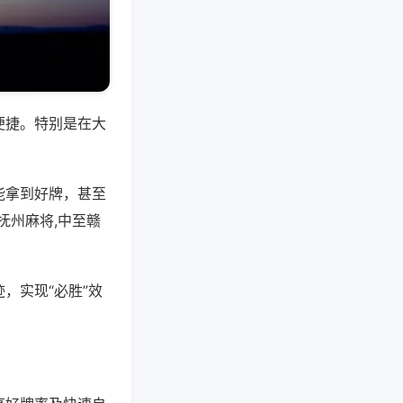
便捷。特别是在大
能拿到好牌，甚至
抚州麻将,中至赣
，实现“必胜”效
。