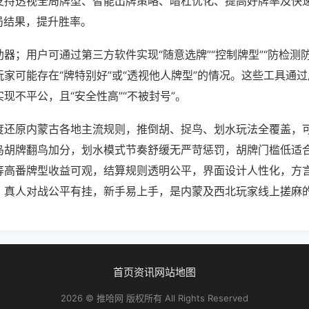
支持透视全局牌型、智能出牌策略、暗杠优化、提高好牌率及快
局结果，提升胜率。
器；用户可通过第三方软件实现“随意选牌”“控制牌型”“防检测
家可能存在“牌特别好”或“透视他人牌型”的情况。这些工具通
现不平公，且“安全性高”“不被封号”。
度还原内蒙古各地主流规则，推倒胡、捉鸟、划水玩法全覆盖，
鸟胡牌翻鸟加分，划水模式节奏舒缓无严苛惩罚，胡牌门槛低适
等高番牌型收益可观，结算规则透明公平，界面设计人性化，方
，真人对战公平有挂，新手易上手，是内蒙及西北玩家线上搓麻
首页
资讯
网站地图
2026 © 推哈网 版权所有 All Rights Reserved