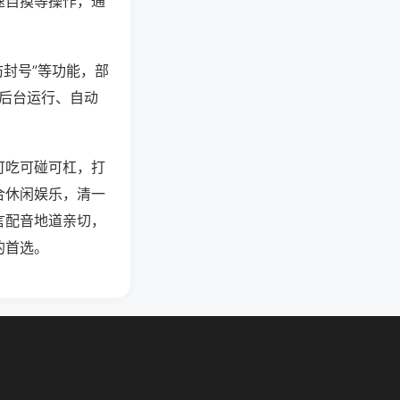
速自摸等操作，通
防封号”等功能，部
过后台运行、自动
可吃可碰可杠，打
合休闲娱乐，清一
言配音地道亲切，
的首选。