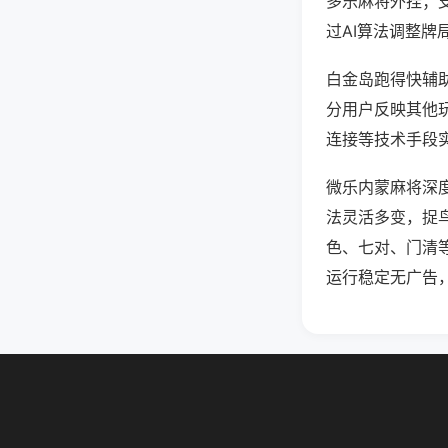
多乐麻将外挂；
过AI算法调整牌
白金岛跑得快辅助
分用户反映其他玩
连接等技术手段实
微乐内蒙麻将深
法灵活多变，捉
色、七对、门清
运行稳定无广告