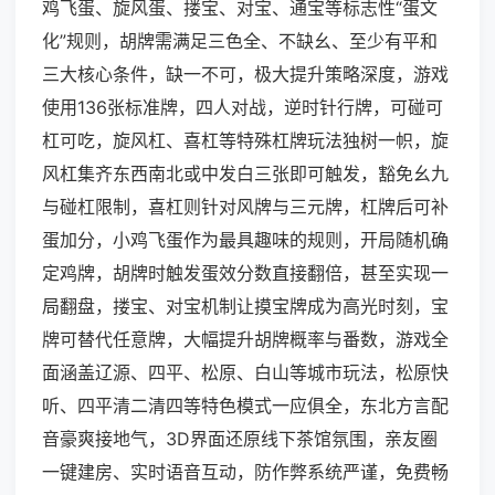
鸡飞蛋、旋风蛋、搂宝、对宝、通宝等标志性“蛋文
化”规则，胡牌需满足三色全、不缺幺、至少有平和
三大核心条件，缺一不可，极大提升策略深度，游戏
使用136张标准牌，四人对战，逆时针行牌，可碰可
杠可吃，旋风杠、喜杠等特殊杠牌玩法独树一帜，旋
风杠集齐东西南北或中发白三张即可触发，豁免幺九
与碰杠限制，喜杠则针对风牌与三元牌，杠牌后可补
蛋加分，小鸡飞蛋作为最具趣味的规则，开局随机确
定鸡牌，胡牌时触发蛋效分数直接翻倍，甚至实现一
局翻盘，搂宝、对宝机制让摸宝牌成为高光时刻，宝
牌可替代任意牌，大幅提升胡牌概率与番数，游戏全
面涵盖辽源、四平、松原、白山等城市玩法，松原快
听、四平清二清四等特色模式一应俱全，东北方言配
音豪爽接地气，3D界面还原线下茶馆氛围，亲友圈
一键建房、实时语音互动，防作弊系统严谨，免费畅