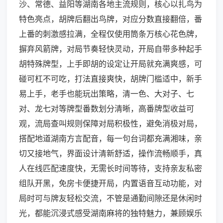
沙、常德、益阳等湖南各地主流规则，核心以扎鸟为
特色亮点，胡牌后翻出鸟牌，对应分数直接翻倍，番
上番的刺激感拉满，全程仅使用筒条万核心花色牌，
摒弃风箭牌，对局节奏轻快灵动，开局自带多种起手
胡特殊牌型，上手即胡的设定让开局就充满爽感，可
碰可杠不可吃，打法直接爽快，胡牌门槛适中，新手
易上手，老手也能玩出策略，清一色、大对子、七
对、龙七对等牌型番数划分清晰，高番牌型收益可
观，流局查叫规则保障对局积极性，避免消极对局，
搭配地道湖南方言配音，每一句台词都充满湘味，亲
切又接地气，界面设计清新舒适，操作流畅顺手，真
人在线匹配速度快，无需长时间等待，支持亲友私密
组队开黑，免房卡便捷开局，内置语音互动功能，对
局时可与牌友轻松交流，不管是通勤间隙还是休闲时
光，都能沉浸式感受湖南麻将的独特魅力，兼顾娱乐