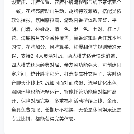
骰定庄、开牌位置、花牌补牌流程都与线下茶馆完全
一致，花牌亮牌动画生动，胡牌特效雅致，搭配吴侬
软语播报，氛围感拉满，游戏内番型体系完整，平
胡、门清、碰碰胡、清一色、混一色、七对、杠上开
花、海底捞月等全番种覆盖，算番逻辑贴合江苏本地
习惯，花牌加分、风牌算番、杠爆翻倍等规则精准无
误，支持2-4人灵活对战，两人模式适合快速消遣，
四人模式还原经典对局，亲友圈功能强大，可创建固
定房间，统计胜率积分，打造专属社交圈子，实时语
音聊天让线上对战如同面对面欢聚，流量优化出色，
弱网环境也能流畅运行，智能托管功能应对临时离
开，保障对局完整，多重福利活动持续上线，金币、
道具免费领取，长期玩不枯燥，无论是休闲娱乐还是
专业比拼，都能获得完美体验。