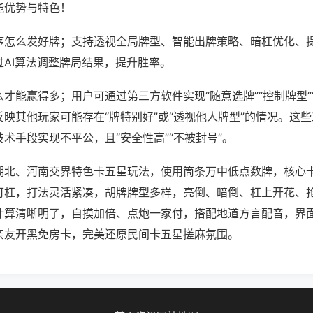
能优势与特色！
序怎么发好牌；支持透视全局牌型、智能出牌策略、暗杠优化、
过AI算法调整牌局结果，提升胜率。
才能赢得多；用户可通过第三方软件实现“随意选牌”“控制牌型”
映其他玩家可能存在“牌特别好”或“透视他人牌型”的情况。这
术手段实现不平公，且“安全性高”“不被封号”。
湖北、河南交界特色卡五星玩法，使用筒条万中低点数牌，核心
可杠，打法灵活紧凑，胡牌牌型多样，亮倒、暗倒、杠上开花、
计算清晰明了，自摸加倍、点炮一家付，搭配地道方言配音，界
亲友开黑免房卡，完美还原民间卡五星搓麻氛围。