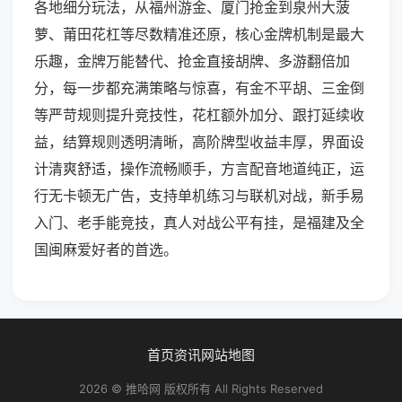
各地细分玩法，从福州游金、厦门抢金到泉州大菠
萝、莆田花杠等尽数精准还原，核心金牌机制是最大
乐趣，金牌万能替代、抢金直接胡牌、多游翻倍加
分，每一步都充满策略与惊喜，有金不平胡、三金倒
等严苛规则提升竞技性，花杠额外加分、跟打延续收
益，结算规则透明清晰，高阶牌型收益丰厚，界面设
计清爽舒适，操作流畅顺手，方言配音地道纯正，运
行无卡顿无广告，支持单机练习与联机对战，新手易
入门、老手能竞技，真人对战公平有挂，是福建及全
国闽麻爱好者的首选。
首页
资讯
网站地图
2026 © 推哈网 版权所有 All Rights Reserved