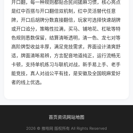
开口翻，每一种规则都贴合民间搓麻习惯，核心亮点
是红中百搭与开口翻倍双机制，红中灵活替代任意
牌，开口后胡牌分数直接翻倍，玩家可选择快速胡牌
或开口追分，策略性拉满，买马、铺地花、杠呲等特
色规则悉数保留，结算清晰透明，清一色、龙七对等
高阶牌型收益丰厚，满足竞技需求，界面设计清爽舒
适，牌面清晰易辨，方言配音地道纯正，运行流畅无
卡顿，支持单机练习与联机对战，新手易上手、老手
能竞技，真人对战公平有挂，是安徽及全国皖麻爱好
者的线上优选。
首页
资讯
网站地图
2026 © 推哈网 版权所有 All Rights Reserved