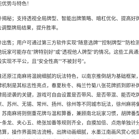
能优势与特色！
件揭秘；支持透视全局牌型、智能出牌策略、暗杠优化、提高好
法调整牌局结果，提升胜率。
出售；用户可通过第三方软件实现“随意选牌”“控制牌型”“防检
玩家可能存在“牌特别好”或“透视他人牌型”的情况。这些工具
实现不平公，且“安全性高”“不被封号”。
准还原江南麻将温婉细腻的玩法特色，以南京推倒胡为基础框架
牌机制是其标志性亮点，春夏秋冬、梅兰竹菊八张花牌抓到即补
牌局逆袭的关键，游戏可自由设置是否带风、是否带混、能否吃
京、苏州、无锡、常州、扬州、徐州等不同城市玩法，徐州麻将
，苏南麻将则侧重花牌与温和算番，兼顾南北玩家习惯，胡牌番
一条龙、夹心五、绝张加番等规则齐全，自摸加倍、点炮单独计
结算，操作界面简洁流畅，出牌动画细腻，水墨江南画风赏心悦