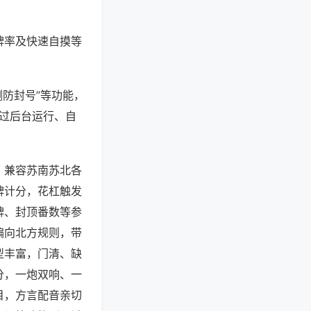
牌率及快速自摸等
测防封号”等功能，
通过后台运行、自
，兼容苏南苏北各
牌计分，花杠触发
牌、封顶番数等参
偏向北方规则，带
型丰富，门清、缺
分，一炮双响、一
目，方言配音亲切