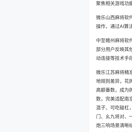
聚焦相关游戏功
微乐山西麻将软
操作，通过AI算
中至赣州麻将软件
部分用户反映其他
动连接等技术手段
微乐江苏麻将精
地规则差异，花
高额番数，成为
数，完美适配南
混子、可吃碰杠
门、幺九将对、
炮三响场景清晰