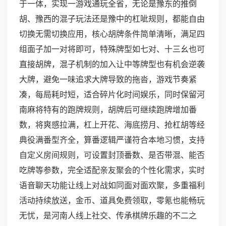
于一体，实现一游戏通玩全省，无论是豫东的推倒
胡、豫西的混子玩法还是豫中的杠呲规则，都能自由
切换无需切换应用，核心胡牌条件简单清晰，满足四
组面子加一对将即可，特殊牌型如七对、十三幺也可
直接胡牌，混子机制的加入让中等牌型也有机会逆袭
大牌，避免一味追求大牌导致的拖沓，游戏节奏紧
凑，每局耗时短，适合碎片化时间娱乐，同时保留河
南麻将特有的跑牌规则，胡牌后可继续跑牌增加番
数，将爽感拉满，杠上开花、海底捞月、抢杠胡等经
典役满番型齐全，算番逻辑严谨符合本地习惯，支持
自定义房间规则，可设置封顶番数、是否带混、能否
吃牌等参数，完全适配亲友聚会的个性化需求，实时
语音聊天功能让线上对战如同面对面欢聚，多重福利
活动持续放送，金币、道具免费领取，零氪也能畅玩
无忧，是河南人线上社交、传承棋牌乐趣的不二之